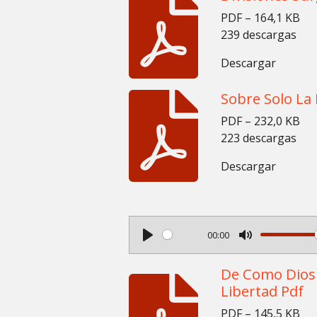
PDF – 164,1 KB
239 descargas
Descargar
Sobre Solo La
PDF – 232,0 KB
223 descargas
Descargar
00:00
P
M
l
u
De Como Dios 
a
Libertad Pdf
t
y
e
PDF – 145,5 KB