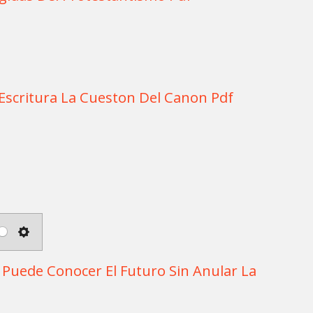
 Escritura La Cueston Del Canon Pdf
S
e
Puede Conocer El Futuro Sin Anular La
t
t