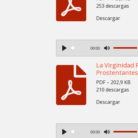
253 descargas
Descargar
00:00
P
M
l
u
La Virginidad
a
Prostentantes
t
y
e
PDF – 202,9 KB
210 descargas
Descargar
00:00