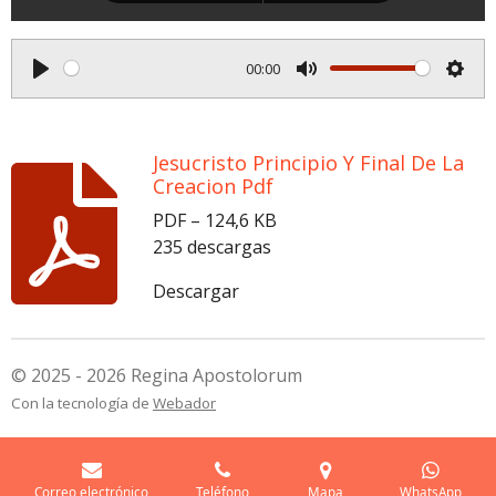
00:00
P
M
S
l
u
e
a
t
t
Jesucristo Principio Y Final De La
y
e
t
Creacion Pdf
i
PDF – 124,6 KB
n
235 descargas
g
Descargar
s
© 2025 - 2026 Regina Apostolorum
Con la tecnología de
Webador
Correo electrónico
Teléfono
Mapa
WhatsApp