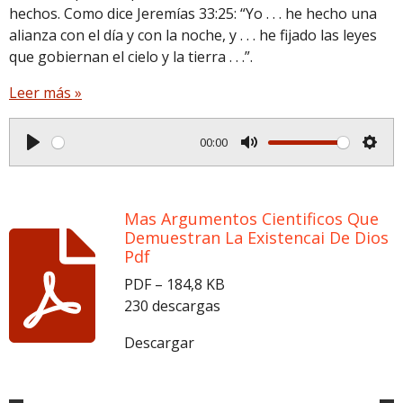
s
hechos. Como dice Jeremías 33:25: “Yo . . . he hecho una
alianza con el día y con la noche, y . . . he fijado las leyes
que gobiernan el cielo y la tierra . . .”.
Leer más »
00:00
P
M
S
l
u
e
a
t
t
Mas Argumentos Cientificos Que
y
e
t
Demuestran La Existencai De Dios
Pdf
i
n
PDF – 184,8 KB
230 descargas
g
s
Descargar