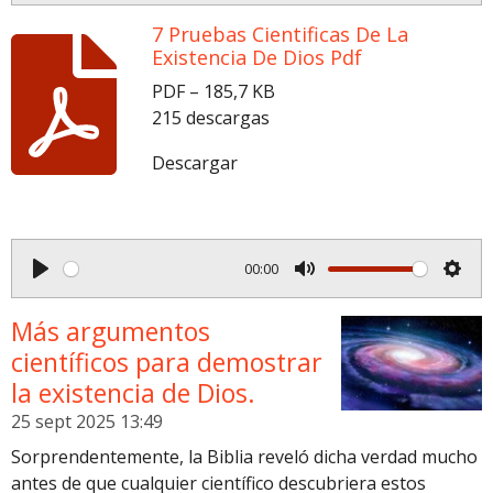
P
M
S
l
u
e
7 Pruebas Cientificas De La
Existencia De Dios Pdf
a
t
t
y
e
t
PDF – 185,7 KB
215 descargas
i
n
Descargar
g
s
00:00
P
M
S
l
u
e
Más argumentos
a
t
t
científicos para demostrar
y
e
t
la existencia de Dios.
i
25 sept 2025
13:49
n
Sorprendentemente, la Biblia reveló dicha verdad mucho
g
antes de que cualquier científico descubriera estos