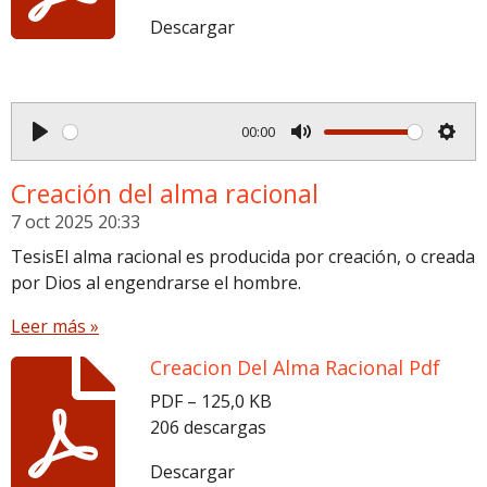
Descargar
00:00
P
M
S
l
u
e
Creación del alma racional
a
t
t
7 oct 2025
20:33
y
e
t
TesisEl alma racional es producida por creación, o creada
i
por Dios al engendrarse el hombre.
n
Leer más »
g
s
Creacion Del Alma Racional Pdf
PDF – 125,0 KB
206 descargas
Descargar