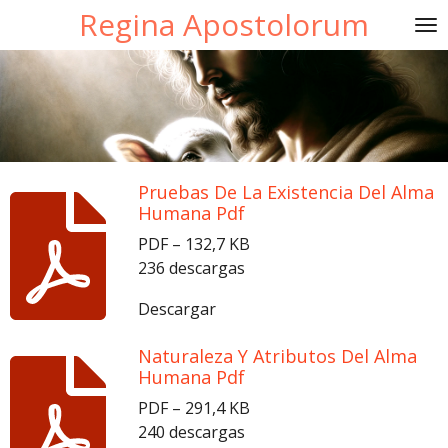
Regina Apostolorum
Ir
al
contenido
principal
Pruebas De La Existencia Del Alma
Humana Pdf
PDF – 132,7 KB
236 descargas
Descargar
Naturaleza Y Atributos Del Alma
Humana Pdf
PDF – 291,4 KB
240 descargas